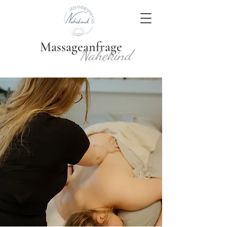
​Massageanfrage
Nahekind